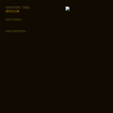
SHOOTING TIME:
2015/12/30
LOCATION：
DESCRIPTION：
此作品所属套餐：
法国巴黎婚纱摄影 一日 典藏套系
法国巴黎婚纱摄影 浪漫套系
【跟团套餐】法意瑞十二日旅游+婚纱摄影
之旅
法国巴黎婚纱摄影 创始人ABAO老师 一日10
小时套餐