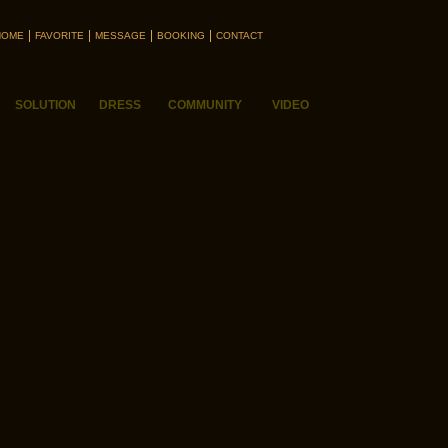
HOME
FAVORITE
MESSAGE
BOOKING
CONTACT
SOLUTION
DRESS
COMMUNITY
VIDEO
解决方案
礼服
互动社区
视频
SOLUTION
DRESS
COMMUNITY
VIDEO