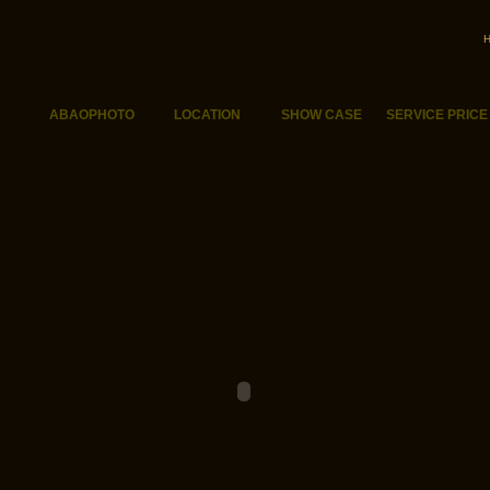
ABAOPHOTO
LOCATION
SHOW CASE
SERVICE PRICE
关于我们
海外景点
作品大赏
服务报价
ABAOPHOTO
LOCATION
SHOW CASE
SERVICE PRICE